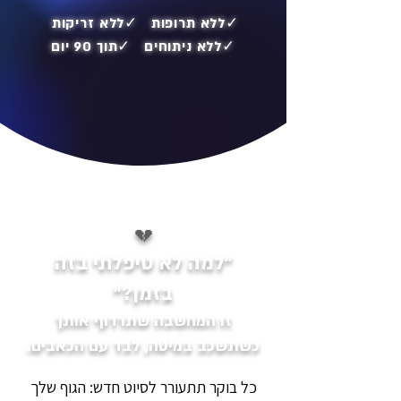
✓ללא תרופות ✓ללא זריקות
✓ללא ניתוחים ✓תוך 90 יום
💔
"למה לא טיפלתי בזה
בזמן?"
זו המחשבה שתרדוף אותך
כשתשכב במיטה, לבד עם הכאבים.
כל בוקר תתעורר לסיוט חדש: הגוף שלך