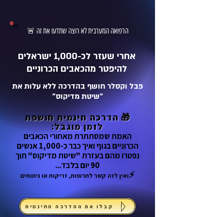
🚨 הרפואה המערבית לא רוצה שתדעו את זה
אחרי שעזר לכ-1,000 ישראלים
להיפטר מהכאבים הכרוניים
פבל וקסלר חושף בהדרכה ללא עלות את
"שיטת מדיקוס"
🎁
הדרכה חינמית חושפת
לזמן מוגבל:
האמת שמסתתרת מאחורי הכאבים
הכרוניים בגוף ואיך כבר כ-1,000 אנשים
נפטרו מהם בעזרת "שיטת מדיקוס" תוך
90 יום בלבד...
⚡
ואין לזה קשר לתרופות, זריקות או ניתוחים
קבלו את ההדרכה החינמית