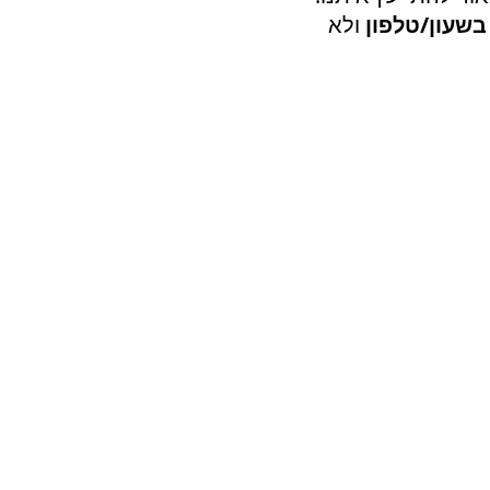
שעון/טלפון
ולא