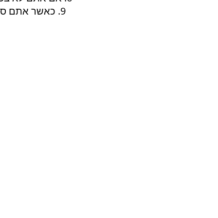
9. כאשר אתם סופרים זמן - כמו דקה או 15 שניות וכו' -