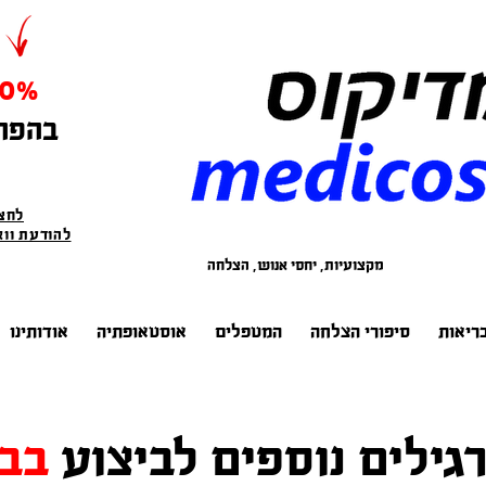
0%
בהפח
לחצו
להודעת ווא
מקצועיות, יחסי אנוש, הצלחה
ריאות
סיפורי הצלחה
המטפלים
אוסטאופתיה
אודותינו
גילים נוספים לביצוע
בב