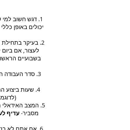
1. דגש חשוב למי
יכולים באופן כללי
2. בעיקר בתחילת
לעצור, אם ביום 
בשבועיים הראשוני
3. סדר העבודה ה
4. שעות ביצוע 
(לדוגמ
5. המצב האידאלי הוא ביצוע של 3 (ומעלה) פעמים בשבוע את התרגילים,
מסביר-
עדיף לע
6. אם אתם לא בטוחים לגבי ביצוע של אחד (או יותר) מהתרגילים חשוב מאוד להתייעץ איתנו!