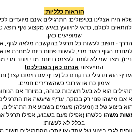
הוראות כלליות:
 שלא היה אצלינו בטיפולים: התרגילים אינם מיועדים ל
 להתאים לכולם, כדאי להיוועץ באיש מקצוע ואף רופא ט
שמופיעים כאן.
 הדרך - חשוב לעשות כל תרגיל בהקשבה מלאה לגוף, אם
למחרת הגוף כאוב מדי, לעשות פחות ביום למחרת או אפי
ם), מצד שני לא לוותר לעצמכם יותר מדי ויותר מדי מה
התייעצות
אנחנו כאן בשבילכם!
עדיף הוא תרגילי כח קודם כל (עדיף עם חימום קצר) ות
אימון כח או אירובי כשהשרירים חמים.
התרגילים הוא לא בעל חשיבות גבוהה, במיוחד אם הנוחו
א אם מישהו פנוי רק בבוקר, עדיף שיעשה את התרגילים
א
שות משהו
כלשהו (אפילו פעם בשבוע, אפילו תרגיל אח
בכלל לא לעשות!